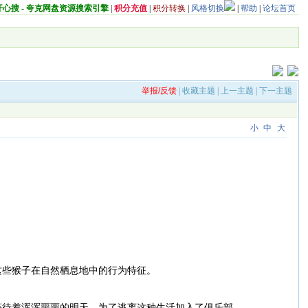
开心搜 - 夸克网盘资源搜索引擎
|
积分充值
|
积分转换
|
风格切换
|
帮助
|
论坛首页
举报/反馈
|
收藏主题
|
上一主题
|
下一主题
小
中
大
】
这些猴子在自然栖息地中的行为特征。
。
等待着浑浑噩噩的明天，为了逃离这种生活加入了俱乐部。