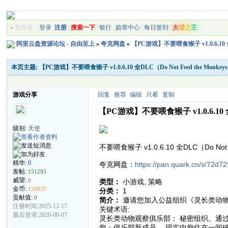
»
您尚未
登录
注册
|
搜索一下
|
银行
|
勋章中心
|
每日签到
|
大
话
之
王
阿里云盘资源论坛 - 自由至上
»
夸克网盘
»
【PC游戏】不要喂食猴子 v1.0.6.10 
本页主题:
【PC游戏】不要喂食猴子 v1.0.6.10 全DLC（Do Not Feed the M
游戏分享
回复
推荐
编辑
只看
复制
【PC游戏】不要喂食猴子 v1.0.6.10 
级别:
天使
不要喂食猴子 v1.0.6.10 全DLC（Do No
精华:
0
夸克网盘：
https://pan.quark.cn/s/72d7
发帖:
151293
威望:
0
类型：
小游戏, 策略
金币:
150825
分类：
1
贡献值:
0
简介：
邀请您加入公益组织《灵长类动
注册时间:2025-12-17
关键术语:
最后登录:2026-08-07
灵长类动物观察俱乐部： 秘密组织。通
您：俱乐部新成员， 现实中您住在一间