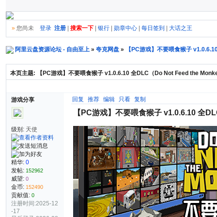
»
您尚未
登录
注册
|
搜索一下
|
银行
|
勋章中心
|
每日签到
|
大话之王
阿里云盘资源论坛 - 自由至上
»
夸克网盘
»
【PC游戏】不要喂食猴子 v1.0.6.10
本页主题:
【PC游戏】不要喂食猴子 v1.0.6.10 全DLC（Do Not Feed the
回复
推荐
编辑
只看
复制
游戏分享
【PC游戏】不要喂食猴子 v1.0.6.10 全DL
级别:
天使
精华:
0
发帖:
152962
威望:
0
金币:
152490
贡献值:
0
注册时间:2025-12
-17