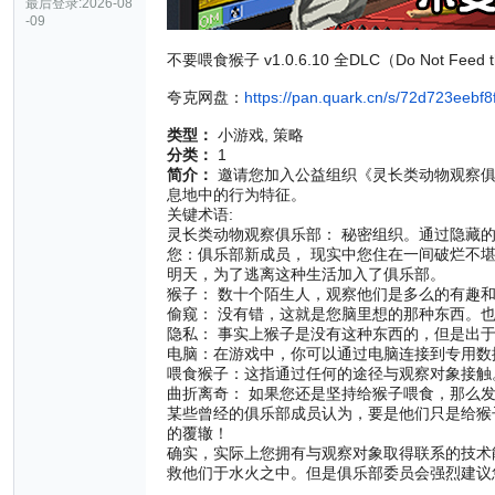
最后登录:2026-08
-09
不要喂食猴子 v1.0.6.10 全DLC（Do Not Fee
夸克网盘：
https://pan.quark.cn/s/72d723eebf8
类型：
小游戏, 策略
分类：
1
简介：
邀请您加入公益组织《灵长类动物观察俱
息地中的行为特征。
关键术语:
灵长类动物观察俱乐部： 秘密组织。通过隐藏
您：俱乐部新成员， 现实中您住在一间破烂不
明天，为了逃离这种生活加入了俱乐部。
猴子： 数十个陌生人，观察他们是多么的有趣
偷窥： 没有错，这就是您脑里想的那种东西。
隐私： 事实上猴子是没有这种东西的，但是出
电脑：在游戏中，你可以通过电脑连接到专用
喂食猴子：这指通过任何的途径与观察对象接
曲折离奇： 如果您还是坚持给猴子喂食，那么
某些曾经的俱乐部成员认为，要是他们只是给猴
的覆辙！
确实，实际上您拥有与观察对象取得联系的技术
救他们于水火之中。但是俱乐部委员会强烈建议