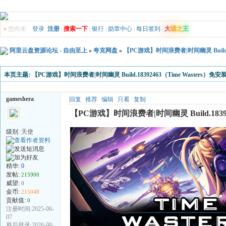
»
您尚未
登录
注册
|
搜索一下
|
银行
|
勋章中心
|
每日签到
|
大
话
之
王
阿里云盘资源论坛 - 自由至上
»
夸克网盘
»
【PC游戏】时间浪费者|时间幽灵 Build.
本页主题:
【PC游戏】时间浪费者|时间幽灵 Build.18392463（Time Wasters
gameshera
回复
推荐
编辑
只看
复制
【PC游戏】时间浪费者|时间幽灵 Build.1839
级别:
天使
精华:
0
发帖:
215900
威望:
0
金币:
215048
贡献值:
0
注册时间:2025-06-
07
最后登录:2026-08-