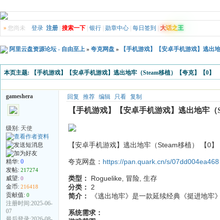
»
您尚未
登录
注册
|
搜索一下
|
银行
|
勋章中心
|
每日签到
|
大
话
之
王
阿里云盘资源论坛 - 自由至上
»
夸克网盘
»
【手机游戏】【安卓手机游戏】逃出地牢
本页主题:
【手机游戏】【安卓手机游戏】逃出地牢（Steam移植）【夸克】【0】
gameshera
回复
推荐
编辑
只看
复制
【手机游戏】【安卓手机游戏】逃出地牢（St
级别:
天使
【安卓手机游戏】逃出地牢（Steam移植） 【0】
夸克网盘：
https://pan.quark.cn/s/07dd004ea468
精华:
0
发帖:
217274
类型：
Roguelike, 冒险, 生存
威望:
0
金币:
分类：
2
216418
贡献值:
0
简介：
《逃出地牢》是一款延续经典《挺进地牢
注册时间:2025-06-
07
系统需求：
最后登录:2026-08-