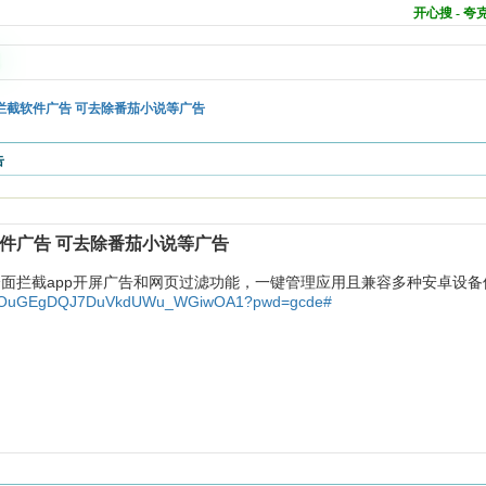
开心搜 - 
Ads-拦截软件广告 可去除番茄小说等广告
告
-拦截软件广告 可去除番茄小说等广告
面拦截app开屏广告和网页过滤功能，一键管理应用且兼容多种安卓设备
m/s/VOuGEgDQJ7DuVkdUWu_WGiwOA1?pwd=gcde#