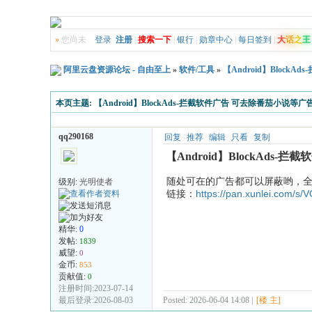
»
您尚未
登录
注册
|
搜索一下
|
银行
|
勋章中心
|
每日签到
|
大
话
之
王
阿里云盘资源论坛 - 自由至上
»
软件/工具
»
【Android】Block
本页主题:
【Android】BlockAds-拦截软件广告 可去除番茄小说等广
qq290168
回复
推荐
编辑
只看
复制
【Android】BlockAds
随处可在的广告都可以屏蔽哟，全
级别:
光明使者
链接：
https://pan.xunlei.co
精华:
0
发帖:
1839
威望:
0
金币:
853
贡献值:
0
注册时间:2023-07-14
最后登录:2026-08-03
Posted: 2026-06-04 14:08 |
[楼 主]