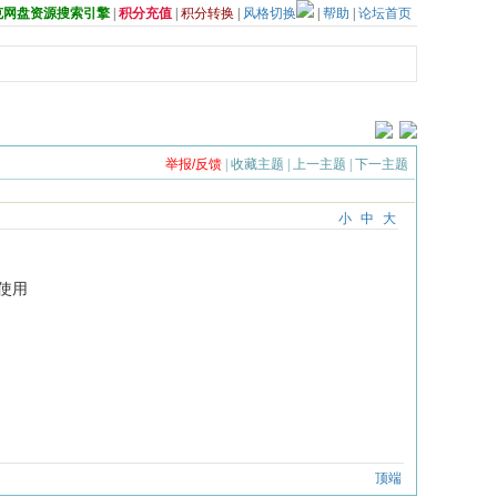
夸克网盘资源搜索引擎
|
积分充值
|
积分转换
|
风格切换
|
帮助
|
论坛首页
举报/反馈
|
收藏主题
|
上一主题
|
下一主题
小
中
大
使用
顶端