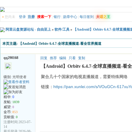
»
您尚未
登录
注册
|
搜索一下
|
银行
|
勋章中心
|
每日签到
|
大
话
之
王
阿里云盘资源论坛 - 自由至上
»
软件/工具
»
【Android】Orbitv 6.4.7-全球
本页主题:
【Android】Orbitv 6.4.7-全球直播频道-看全世界频道
qq290168
回复
推荐
编辑
只看
复制
【Android】Orbitv 6.4.7-全球直播频道-
聚合几十个国家的电视直播频道，需要特殊网络
级别:
光明使者
链接：
https://pan.xunlei.com/s/VOuGCn-617xu
精华:
0
发帖:
1839
威望:
0
金币:
853
贡献值:
0
注册时间:2023-07-
14
最后登录:2026-08-