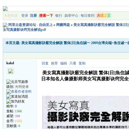
»
您尚未
登录
注册
|
搜索一下
|
银行
|
勋章中心
|
每日签到
|
大
话
之
王
阿里云盘资源论坛 - 自由至上
»
网赚网盘
»
美女寫真攝影訣竅完全解說 繁体[日]
女写真摄影诀窍完全解说pdf
本页主题:
美女寫真攝影訣竅完全解說 繁体[日]魚住誠一 2009台湾尖端+鱼住诚
kakd
回复
推荐
编辑
只看
复制
美女寫真攝影訣竅完全解說 繁体[日]魚住誠一
日本知名人像摄影师美女写真摄影诀窍完全解
级别:
光明使者
精华:
0
发帖:
1366
威望:
388
金币:
1555
贡献值:
0