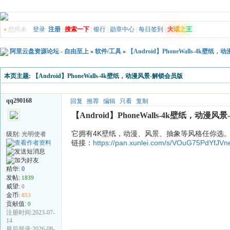
»
您尚未
登录
注册
|
搜索一下
|
银行
|
勋章中心
|
每日签到
|
大
话
之
王
阿里云盘资源论坛 - 自由至上
»
软件/工具
»
【Android】PhoneWalls-4k壁
本页主题:
【Android】PhoneWalls-4k壁纸，动漫风景-解锁会员版
qq290168
回复
推荐
编辑
只看
复制
【Android】PhoneWalls-4k壁纸，动漫
它拥有4K壁纸，动漫、风景、抽象等风格任你选
级别:
光明使者
链接：
https://pan.xunlei.com/s/VOuG75PdYfJ
精华:
0
发帖:
1839
威望:
0
金币:
853
贡献值:
0
注册时间:2023-07-
14
最后登录:2026-08-