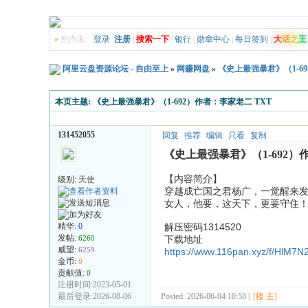
»
您尚未
登录
注册
|
搜索一下
|
银行
|
勋章中心
|
每日签到
|
大
话
之
王
阿里云盘资源论坛 - 自由至上
»
网赚网盘
»
《史上最强暴君》（1-69
本页主题:
《史上最强暴君》（1-692）作者：李家老二 TXT
131452055
回复
推荐
编辑
只看
复制
《史上最强暴君》（1-692）
【内容简介】
级别:
天使
穿越成亡国之君杨广，一觉醒来
女人，他要，这天下，更要守住
精华:
0
解压密码1314520
发帖:
6260
下载地址
威望:
6259
https://www.116pan.xyz/f/HlM7N
金币:
0
贡献值:
0
注册时间:2023-05-01
最后登录:2026-08-06
Posted: 2026-06-04 10:58 |
[楼 主]