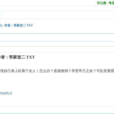
开心搜 - 
2）作者：李家老二 TXT
作者：李家老二 TXT
发现自己身上趴着个女人！怎么办？直接推倒？享受帝王之欢？可乱世黄
！
2hbIRc3