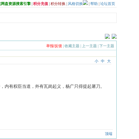
夸克网盘资源搜索引擎
|
积分充值
|
积分转换
|
风格切换
|
帮助
|
论坛首页
举报/反馈
|
收藏主题
|
上一主题
|
下一主题
小
中
大
昏，内有权臣当道，外有瓦岗起义，杨广只得提起屠刀。
顶端