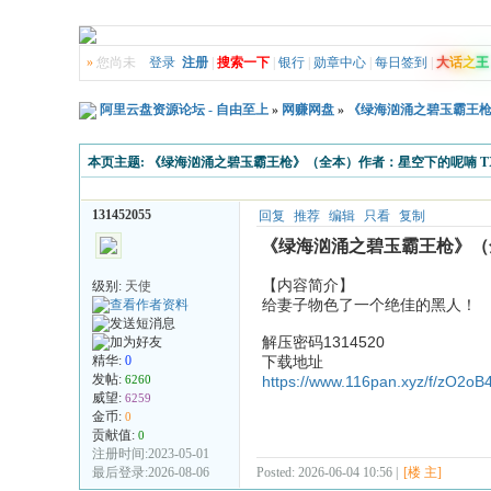
»
您尚未
登录
注册
|
搜索一下
|
银行
|
勋章中心
|
每日签到
|
大
话
之
王
阿里云盘资源论坛 - 自由至上
»
网赚网盘
»
《绿海汹涌之碧玉霸王枪
本页主题:
《绿海汹涌之碧玉霸王枪》（全本）作者：星空下的呢喃 T
131452055
回复
推荐
编辑
只看
复制
《绿海汹涌之碧玉霸王枪》（全
【内容简介】
级别:
天使
给妻子物色了一个绝佳的黑人！
解压密码1314520
精华:
0
下载地址
发帖:
6260
https://www.116pan.xyz/f/zO2oB
威望:
6259
金币:
0
贡献值:
0
注册时间:2023-05-01
最后登录:2026-08-06
Posted: 2026-06-04 10:56 |
[楼 主]