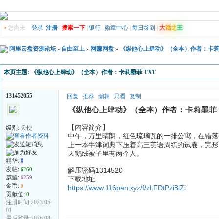
»
您尚未
登录
注册
|
搜索一下
|
银行
|
勋章中心
|
每日签到
|
大
话
之
王
阿里云盘资源论坛 - 自由至上
»
网赚网盘
»
《纵他心上肆动》（全本）作者：卡莉墨
本页主题:
《纵他心上肆动》（全本）作者：卡莉墨菲 TXT
131452055
回复
推荐
编辑
只看
复制
《纵他心上肆动》（全本）作者：卡莉墨菲 
【内容简介】
级别:
天使
中午，万里晴朗，红色琉璃瓦的一排公寓，在错落
上一本牛津词典下压着高三英语周练的试卷，完形
天鹅绒被子里有两个人。
精华:
0
发帖:
6260
解压密码1314520
威望:
6259
下载地址
金币:
0
https://www.116pan.xyz/f/zLFDtPziBlZi
贡献值:
0
注册时间:2023-05-
01
最后登录:2026-08-