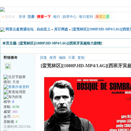
»
您尚未
登录
注册
|
搜索一下
|
银行
|
勋章中心
|
每日签到
|
大
话
之
王
阿里云盘资源论坛 - 自由至上
»
其它网盘
»
[蛮荒林区][1080P.HD-MP4/1.6G]
本页主题:
[蛮荒林区][1080P.HD-MP4/1.6G][西班牙宾超给力剧情]
野猪佩奇
回复
推荐
编辑
只看
复制
[蛮荒林区][1080P.HD-MP4/1.6G][西班牙
级别:
天使
精华:
0
发帖:
4130
威望:
385
金币:
2171
贡献值:
0
注册时间:2023-04-