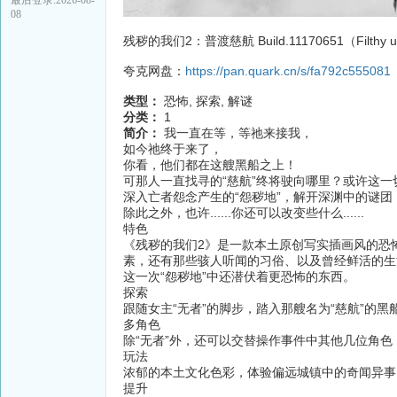
08
残秽的我们2：普渡慈航 Build.11170651（Filth
夸克网盘：
https://pan.quark.cn/s/fa792c555081
类型：
恐怖, 探索, 解谜
分类：
1
简介：
我一直在等，等祂来接我，
如今祂终于来了，
你看，他们都在这艘黑船之上！
可那人一直找寻的“慈航”终将驶向哪里？或许这一
深入亡者怨念产生的“怨秽地”，解开深渊中的谜
除此之外，也许......你还可以改变些什么......
特色
《残秽的我们2》是一款本土原创写实插画风的恐
素，还有那些骇人听闻的习俗、以及曾经鲜活的
这一次“怨秽地”中还潜伏着更恐怖的东西。
探索
跟随女主“无者”的脚步，踏入那艘名为“慈航”的
多角色
除“无者”外，还可以交替操作事件中其他几位角
玩法
浓郁的本土文化色彩，体验偏远城镇中的奇闻异
提升