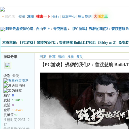
»
您尚未
登录
注册
|
搜索一下
|
银行
|
勋章中心
|
每日签到
|
大
话
之
王
阿里云盘资源论坛 - 自由至上
»
夸克网盘
»
【PC游戏】残秽的我们2：普渡慈航 Build
本页主题:
【PC游戏】残秽的我们2：普渡慈航 Build.11170651（Filthy us 2
游戏分享
回复
推荐
编辑
只看
复制
【PC游戏】残秽的我们2：普渡慈航 Build.111
级别:
天使
精华:
0
发帖:
152013
威望:
0
金币:
151543
贡献值:
0
注册时间:2025-12-
17
最后登录:2026-08-