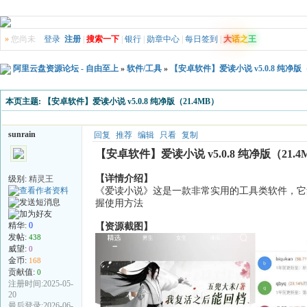
»
您尚未
登录
注册
|
搜索一下
|
银行
|
勋章中心
|
每日签到
|
大
话
之
王
阿里云盘资源论坛 - 自由至上
»
软件/工具
»
【安卓软件】爱读小说 v5.0.8 纯净版（
本页主题:
【安卓软件】爱读小说 v5.0.8 纯净版（21.4MB）
sunrain
回复
推荐
编辑
只看
复制
【安卓软件】爱读小说 v5.0.8 纯净版（21.4
【详情介绍】
级别:
精灵王
《爱读小说》这是一款非常实用的工具类软件，它
握使用方法
精华:
0
【资源截图】
发帖:
438
威望:
0
金币:
168
贡献值:
0
注册时间:2025-05-
20
最后登录:2026-06-