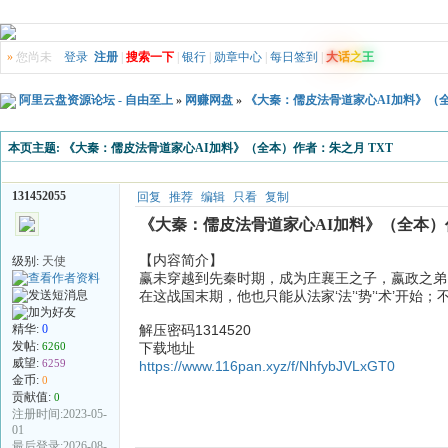
»
您尚未
登录
注册
|
搜索一下
|
银行
|
勋章中心
|
每日签到
|
大
话
之
王
阿里云盘资源论坛 - 自由至上
»
网赚网盘
»
《大秦：儒皮法骨道家心AI加料》（全
本页主题:
《大秦：儒皮法骨道家心AI加料》（全本）作者：朱之月 TXT
131452055
回复
推荐
编辑
只看
复制
《大秦：儒皮法骨道家心AI加料》（全本）作
【内容简介】
级别:
天使
赢未穿越到先秦时期，成为庄襄王之子，嬴政之弟
在这战国末期，他也只能从法家‘法’‘势’‘术’
精华:
0
解压密码1314520
发帖:
6260
下载地址
威望:
6259
https://www.116pan.xyz/f/NhfybJVLxGT0
金币:
0
贡献值:
0
注册时间:2023-05-
01
最后登录:2026-08-