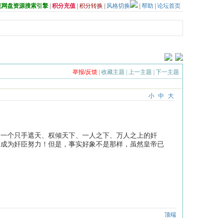
夸克网盘资源搜索引擎
|
积分充值
|
积分转换
|
风格切换
|
帮助
|
论坛首页
举报/反馈
|
收藏主题
|
上一主题
|
下一主题
小
中
大
！一个只手遮天、权倾天下、一人之下、万人之上的奸
为成为奸臣努力！但是，事实好象不是那样，虽然皇帝已
顶端