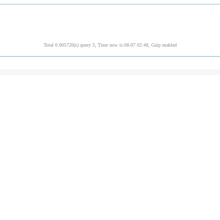
Total 0.005720(s) query 3, Time now is:08-07 02:48, Gzip enabled