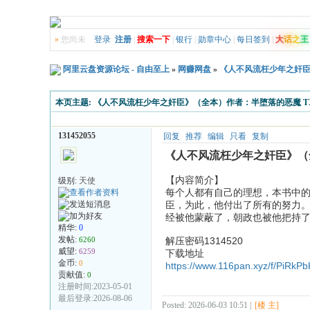
»
您尚未
登录
注册
|
搜索一下
|
银行
|
勋章中心
|
每日签到
|
大
话
之
王
阿里云盘资源论坛 - 自由至上
»
网赚网盘
»
《人不风流枉少年之奸臣
本页主题:
《人不风流枉少年之奸臣》（全本）作者：半堕落的恶魔 T
131452055
回复
推荐
编辑
只看
复制
《人不风流枉少年之奸臣》（全
【内容简介】
级别:
天使
每个人都有自己的理想，本书中
臣，为此，他付出了所有的努力
经被他蒙蔽了，朝政也被他把持
精华:
0
发帖:
6260
解压密码1314520
威望:
6259
下载地址
金币:
0
https://www.116pan.xyz/f/PiRkP
贡献值:
0
注册时间:2023-05-01
最后登录:2026-08-06
Posted: 2026-06-03 10:51 |
[楼 主]