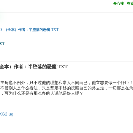
开心搜 - 
》（全本）作者：半堕落的恶魔 TXT
XT
本）作者：半堕落的恶魔 TXT
的主角也不例外，只不过他的理想和常人不同而已，他立志要做一个奸臣
。不管别人是什么看法，只是坚定不移的按照自己的路去走，一切都是在
了，可为什么还是有那么多的人说他是好人呢？
bKG2Iug