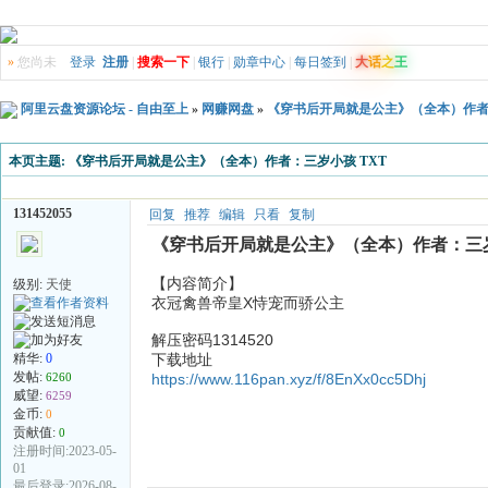
»
您尚未
登录
注册
|
搜索一下
|
银行
|
勋章中心
|
每日签到
|
大
话
之
王
阿里云盘资源论坛 - 自由至上
»
网赚网盘
»
《穿书后开局就是公主》（全本）作者：
本页主题:
《穿书后开局就是公主》（全本）作者：三岁小孩 TXT
131452055
回复
推荐
编辑
只看
复制
《穿书后开局就是公主》（全本）作者：三岁
【内容简介】
级别:
天使
衣冠禽兽帝皇X恃宠而骄公主
解压密码1314520
精华:
0
下载地址
发帖:
6260
https://www.116pan.xyz/f/8EnXx0cc5Dhj
威望:
6259
金币:
0
贡献值:
0
注册时间:2023-05-
01
最后登录:2026-08-