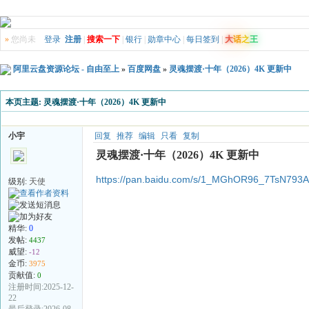
»
您尚未
登录
注册
|
搜索一下
|
银行
|
勋章中心
|
每日签到
|
大
话
之
王
阿里云盘资源论坛 - 自由至上
»
百度网盘
»
灵魂摆渡·十年（2026）4K 更新中
本页主题:
灵魂摆渡·十年（2026）4K 更新中
小宇
回复
推荐
编辑
只看
复制
灵魂摆渡·十年（2026）4K 更新中
https://pan.baidu.com/s/1_MGhOR96_7TsN793
级别:
天使
精华:
0
发帖:
4437
威望:
-12
金币:
3975
贡献值:
0
注册时间:2025-12-
22
最后登录:2026-08-