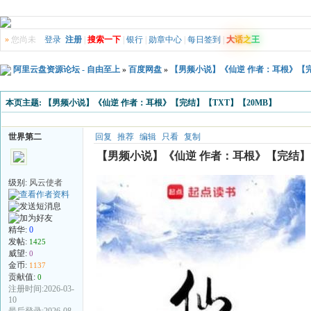
»
您尚未
登录
注册
|
搜索一下
|
银行
|
勋章中心
|
每日签到
|
大
话
之
王
阿里云盘资源论坛 - 自由至上
»
百度网盘
»
【男频小说】《仙逆 作者：耳根》【完
本页主题:
【男频小说】《仙逆 作者：耳根》【完结】【TXT】【20MB】
世界第二
回复
推荐
编辑
只看
复制
【男频小说】《仙逆 作者：耳根》【完结】【
级别:
风云使者
精华:
0
发帖:
1425
威望:
0
金币:
1137
贡献值:
0
注册时间:2026-03-
10
最后登录:2026-08-