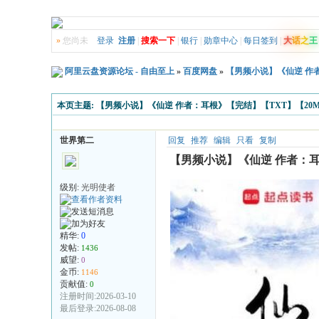
»
您尚未
登录
注册
|
搜索一下
|
银行
|
勋章中心
|
每日签到
|
大
话
之
王
阿里云盘资源论坛 - 自由至上
»
百度网盘
»
【男频小说】《仙逆 作者
本页主题:
【男频小说】《仙逆 作者：耳根》【完结】【TXT】【20
世界第二
回复
推荐
编辑
只看
复制
【男频小说】《仙逆 作者：耳
级别:
光明使者
精华:
0
发帖:
1436
威望:
0
金币:
1146
贡献值:
0
注册时间:2026-03-10
最后登录:2026-08-08