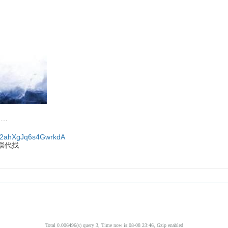
间…
ck2ahXgJq6s4GwrkdA
偿代找
Total 0.006496(s) query 3, Time now is:08-08 23:46, Gzip enabled