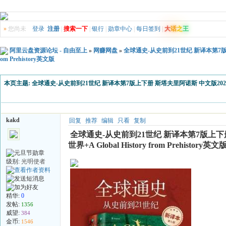
»
您尚未
登录
注册
|
搜索一下
|
银行
|
勋章中心
|
每日签到
|
大
话
之
王
阿里云盘资源论坛 - 自由至上
»
网赚网盘
»
全球通史-从史前到21世纪 新译本第7版上下
om Prehistory英文版
本页主题:
全球通史-从史前到21世纪 新译本第7版上下册 斯塔夫里阿诺斯 中文版2020北京大学出
kakd
回复
推荐
编辑
只看
复制
全球通史-从史前到21世纪 新译本第7版上下册
世界+A Global History from Prehistory英文
级别:
光明使者
精华:
0
发帖:
1356
威望:
384
金币:
1546