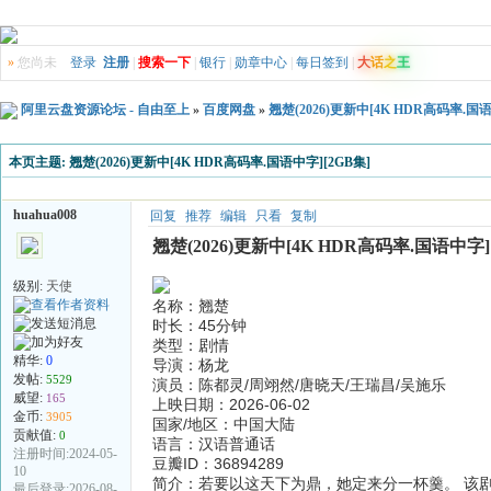
»
您尚未
登录
注册
|
搜索一下
|
银行
|
勋章中心
|
每日签到
|
大
话
之
王
阿里云盘资源论坛 - 自由至上
»
百度网盘
»
翘楚(2026)更新中[4K HDR高码率.国语
本页主题:
翘楚(2026)更新中[4K HDR高码率.国语中字][2GB集]
huahua008
回复
推荐
编辑
只看
复制
翘楚(2026)更新中[4K HDR高码率.国语中字]
级别:
天使
名称：翘楚
时长：45分钟
类型：剧情
精华:
0
导演：杨龙
发帖:
5529
演员：陈都灵/周翊然/唐晓天/王瑞昌/吴施乐
威望:
165
上映日期：2026-06-02
金币:
3905
国家/地区：中国大陆
贡献值:
0
语言：汉语普通话
注册时间:2024-05-
豆瓣ID：36894289
10
简介：若要以这天下为鼎，她定来分一杯羹。 该
最后登录:2026-08-