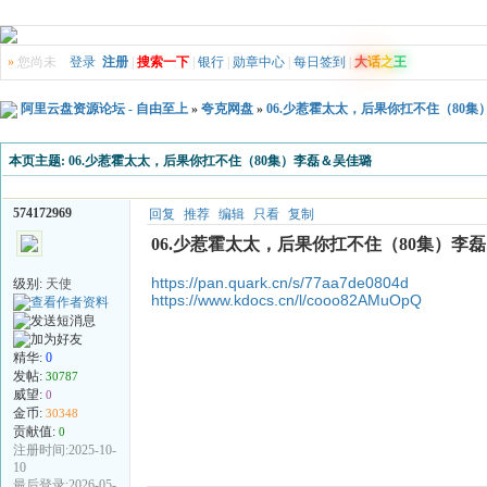
»
您尚未
登录
注册
|
搜索一下
|
银行
|
勋章中心
|
每日签到
|
大
话
之
王
阿里云盘资源论坛 - 自由至上
»
夸克网盘
»
06.少惹霍太太，后果你扛不住（80
本页主题:
06.少惹霍太太，后果你扛不住（80集）李磊＆吴佳璐
574172969
回复
推荐
编辑
只看
复制
06.少惹霍太太，后果你扛不住（80集）李
https://pan.quark.cn/s/77aa7de0804d
级别:
天使
https://www.kdocs.cn/l/cooo82AMuOpQ
精华:
0
发帖:
30787
威望:
0
金币:
30348
贡献值:
0
注册时间:2025-10-
10
最后登录:2026-05-