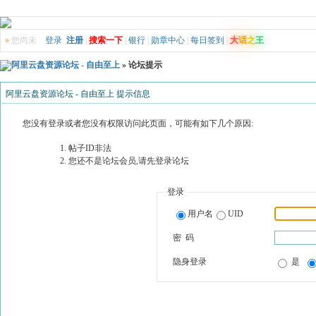
»
您尚未
登录
注册
|
搜索一下
|
银行
|
勋章中心
|
每日签到
|
大
话
之
王
阿里云盘资源论坛 - 自由至上
» 论坛提示
阿里云盘资源论坛 - 自由至上 提示信息
您没有登录或者您没有权限访问此页面，可能有如下几个原因:
帖子ID非法
您还不是论坛会员,请先登录论坛
登录
用户名
UID
密 码
隐身登录
是