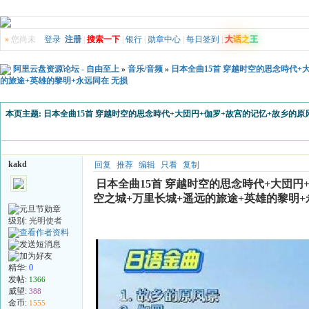
»
您尚未
登录
注册
|
搜索一下
|
银行
|
勋章中心
|
每日签到
|
大
话
之
王
阿里云盘资源论坛 - 自由至上
»
音乐/音频
»
日本全曲15首 穿越时空的思念時代+
的旅途+英雄的黎明+永远同在 无损
本页主题:
日本全曲15首 穿越时空的思念時代+大団円+伽罗+故宫的记忆+故乡的原
kakd
回复
推荐
编辑
只看
复制
日本全曲15首 穿越时空的思念時代+大団円
空之城+万里长城+遥远的旅途+英雄的黎明+
级别:
光明使者
精华:
0
发帖:
1366
威望:
388
金币:
1555