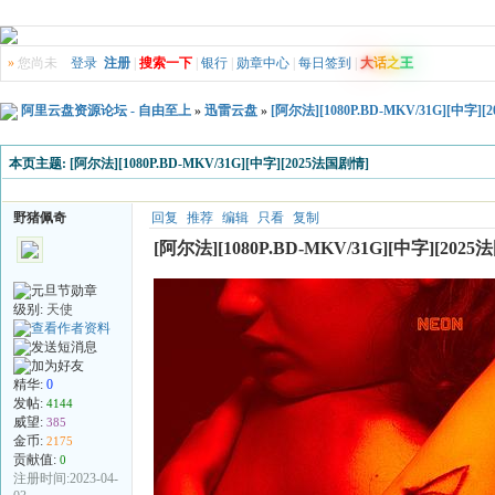
»
您尚未
登录
注册
|
搜索一下
|
银行
|
勋章中心
|
每日签到
|
大
话
之
王
阿里云盘资源论坛 - 自由至上
»
迅雷云盘
»
[阿尔法][1080P.BD-MKV/31G][中字]
本页主题:
[阿尔法][1080P.BD-MKV/31G][中字][2025法国剧情]
野猪佩奇
回复
推荐
编辑
只看
复制
[阿尔法][1080P.BD-MKV/31G][中字][202
级别:
天使
精华:
0
发帖:
4144
威望:
385
金币:
2175
贡献值:
0
注册时间:2023-04-