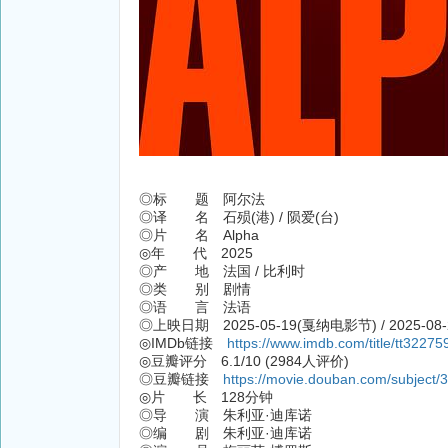
◎标 题 阿尔法
◎译 名 石殒(港) / 陨爱(台)
◎片 名 Alpha
◎年 代 2025
◎产 地 法国 / 比利时
◎类 别 剧情
◎语 言 法语
◎上映日期 2025-05-19(戛纳电影节) / 2025-08-
◎IMDb链接
https://www.imdb.com/title/tt32275
◎豆瓣评分 6.1/10 (2984人评价)
◎豆瓣链接
https://movie.douban.com/subject/
◎片 长 128分钟
◎导 演 朱利亚·迪库诺
◎编 剧 朱利亚·迪库诺