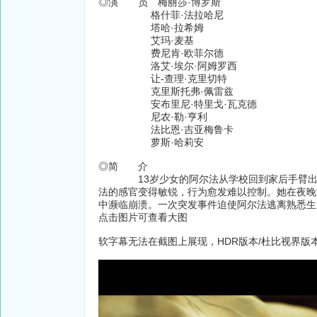
◎演 员 梅丽莎·博罗斯
格什菲·法拉哈尼
塔哈·拉希姆
艾玛·麦基
费尼肯·欧菲尔德
洛艾·埃尔·阿姆罗西
让-查理·克里切特
克里斯托弗·佩雷兹
安布里尼·特里戈·瓦克德
尼农·勒·亨利
法比恩·吉亚梅鲁卡
萝斯·哈莉安
◎简 介
13岁少女的阿尔法从学校回到家后手臂出现
法的感官变得敏锐，行为愈发难以控制。她在夜晚
中濒临崩溃。一次突发事件迫使阿尔法逃离熟悉生
点击图片可查看大图
软字幕无法在截图上展现，HDR版本/杜比视界