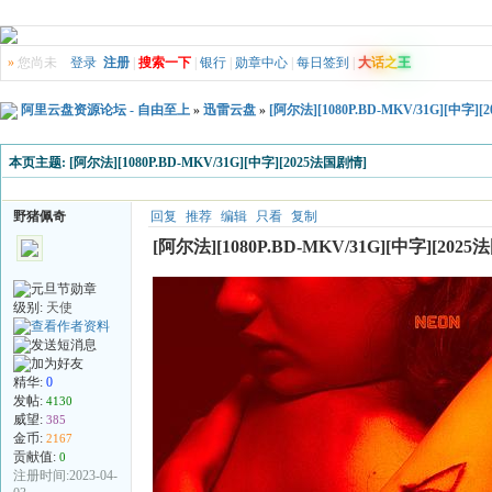
»
您尚未
登录
注册
|
搜索一下
|
银行
|
勋章中心
|
每日签到
|
大
话
之
王
阿里云盘资源论坛 - 自由至上
»
迅雷云盘
»
[阿尔法][1080P.BD-MKV/31G][中字]
本页主题:
[阿尔法][1080P.BD-MKV/31G][中字][2025法国剧情]
野猪佩奇
回复
推荐
编辑
只看
复制
[阿尔法][1080P.BD-MKV/31G][中字][202
级别:
天使
精华:
0
发帖:
4130
威望:
385
金币:
2167
贡献值:
0
注册时间:2023-04-