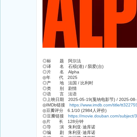
◎标 题 阿尔法
◎译 名 石殒(港) / 陨爱(台)
◎片 名 Alpha
◎年 代 2025
◎产 地 法国 / 比利时
◎类 别 剧情
◎语 言 法语
◎上映日期 2025-05-19(戛纳电影节) / 2025-08-
◎IMDb链接
https://www.imdb.com/title/tt32275
◎豆瓣评分 6.1/10 (2984人评价)
◎豆瓣链接
https://movie.douban.com/subject/
◎片 长 128分钟
◎导 演 朱利亚·迪库诺
◎编 剧 朱利亚·迪库诺