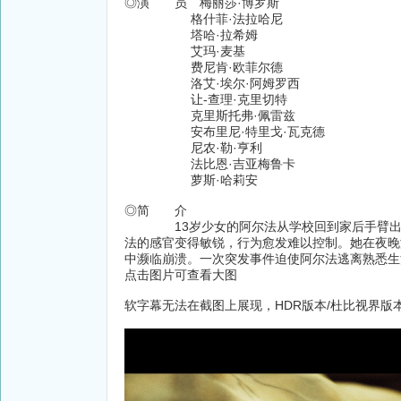
◎演 员 梅丽莎·博罗斯
格什菲·法拉哈尼
塔哈·拉希姆
艾玛·麦基
费尼肯·欧菲尔德
洛艾·埃尔·阿姆罗西
让-查理·克里切特
克里斯托弗·佩雷兹
安布里尼·特里戈·瓦克德
尼农·勒·亨利
法比恩·吉亚梅鲁卡
萝斯·哈莉安
◎简 介
13岁少女的阿尔法从学校回到家后手臂出现
法的感官变得敏锐，行为愈发难以控制。她在夜晚
中濒临崩溃。一次突发事件迫使阿尔法逃离熟悉生
点击图片可查看大图
软字幕无法在截图上展现，HDR版本/杜比视界