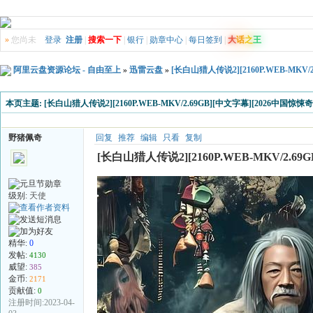
»
您尚未
登录
注册
|
搜索一下
|
银行
|
勋章中心
|
每日签到
|
大
话
之
王
阿里云盘资源论坛 - 自由至上
»
迅雷云盘
»
[长白山猎人传说2][2160P.WEB-MKV
本页主题:
[长白山猎人传说2][2160P.WEB-MKV/2.69GB][中文字幕][2026中国惊悚
野猪佩奇
回复
推荐
编辑
只看
复制
[长白山猎人传说2][2160P.WEB-MKV/2.6
级别:
天使
精华:
0
发帖:
4130
威望:
385
金币:
2171
贡献值:
0
注册时间:2023-04-