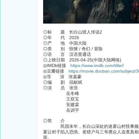
◎标 题 长白山猎人传说2
◎年 代 2026
◎产 地 中国大陆
◎类 别 惊悚 / 奇幻 / 冒险
◎语 言 汉语普通话
◎上映日期 2026-04-25(中国大陆网络)
◎IMDb链接
https://www.imdb.com/title//
◎豆瓣链接
https://movie.douban.com/subject/
◎导 演 张嘉豪
◎编 剧 禚献斌
◎演 员 张浩
岳冬峰
王双宝
安建霖
岳训宇
◎简 介
民国末年，长白山深处的迷雾山村怪事频发。
案让村子陷入恐惧。老猎户马三爷携众人追查真相
面。