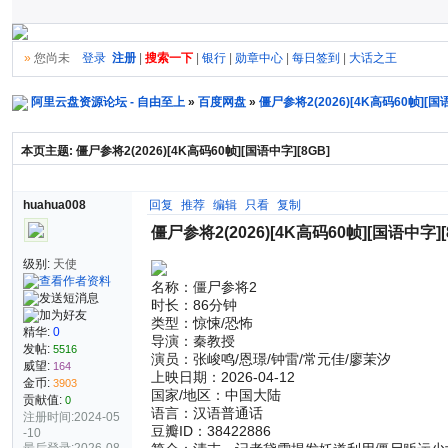
»
您尚未
登录
注册
|
搜索一下
|
银行
|
勋章中心
|
每日签到
|
大话之王
阿里云盘资源论坛 - 自由至上
»
百度网盘
»
僵尸参将2(2026)[4K高码60帧][国语
本页主题:
僵尸参将2(2026)[4K高码60帧][国语中字][8GB]
huahua008
回复
推荐
编辑
只看
复制
僵尸参将2(2026)[4K高码60帧][国语中字][
级别:
天使
名称：僵尸参将2
时长：86分钟
类型：惊悚/恐怖
精华:
0
导演：秦教授
发帖:
5516
演员：张峻鸣/恩璟/钟雷/常元佳/廖茉汐
威望:
164
上映日期：2026-04-12
金币:
3903
国家/地区：中国大陆
贡献值:
0
语言：汉语普通话
注册时间:2024-05
豆瓣ID：38422886
-10