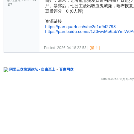
最后登录:2026-08
简介：清末，记者黛雪揭发妖道利用僵尸贩运少
-07
尸。暴露后，七公主放出吸血鬼威廉，哈布恢复
豆瓣评分：0 (0人评)
资源链接：
https://pan.quark.cn/s/bc2d1a942793
https://pan.baidu.com/s/1Z3wwMe6abYmiW
Posted: 2026-04-18 22:53 |
[楼 主]
阿里云盘资源论坛 - 自由至上
»
百度网盘
Total 0.005279(s) query