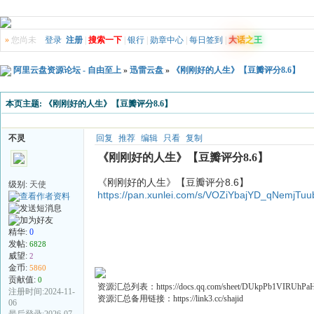
»
您尚未
登录
注册
|
搜索一下
|
银行
|
勋章中心
|
每日签到
|
大
话
之
王
阿里云盘资源论坛 - 自由至上
»
迅雷云盘
»
《刚刚好的人生》【豆瓣评分8.6】
本页主题:
《刚刚好的人生》【豆瓣评分8.6】
不灵
回复
推荐
编辑
只看
复制
《刚刚好的人生》【豆瓣评分8.6】
《刚刚好的人生》【豆瓣评分8.6】
级别:
天使
https://pan.xunlei.com/s/VOZiYbajYD_qNemjT
精华:
0
发帖:
6828
威望:
2
金币:
5860
贡献值:
0
资源汇总列表：https://docs.qq.com/sheet/DUkpPb1VIRUhP
注册时间:2024-11-
资源汇总备用链接：https://link3.cc/shajid
06
最后登录:2026-07-