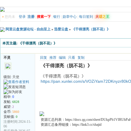
»
您尚未
登录
注册
|
搜索一下
|
银行
|
勋章中心
|
每日签到
|
大
话
之
王
阿里云盘资源论坛 - 自由至上
»
迅雷云盘
»
《干得漂亮（脱不花）》
本页主题:
《干得漂亮（脱不花）》
不灵
回复
推荐
编辑
只看
复制
《干得漂亮（脱不花）》
《干得漂亮（脱不花）》
级别:
天使
https://pan.xunlei.com/s/VOZiYam72DKnyzr80
精华:
0
发帖:
6828
威望:
2
金币:
5860
贡献值:
0
资源汇总列表：https://docs.qq.com/sheet/DUkpPb1VIRUhP
注册时间:2024-11-
资源汇总备用链接：https://link3.cc/shajid
06
最后登录:2026-07-