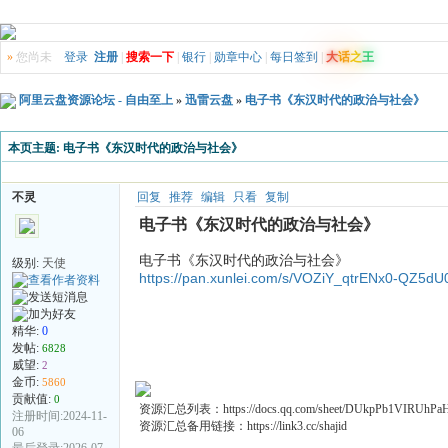
»
您尚未
登录
注册
|
搜索一下
|
银行
|
勋章中心
|
每日签到
|
大
话
之
王
阿里云盘资源论坛 - 自由至上
»
迅雷云盘
»
电子书《东汉时代的政治与社会》
本页主题:
电子书《东汉时代的政治与社会》
不灵
回复
推荐
编辑
只看
复制
电子书《东汉时代的政治与社会》
电子书《东汉时代的政治与社会》
级别:
天使
https://pan.xunlei.com/s/VOZiY_qtrENx0-QZ5
精华:
0
发帖:
6828
威望:
2
金币:
5860
贡献值:
0
资源汇总列表：https://docs.qq.com/sheet/DUkpPb1VIRUhP
注册时间:2024-11-
资源汇总备用链接：https://link3.cc/shajid
06
最后登录:2026-07-