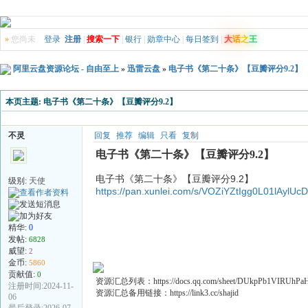
»
您尚未
登录
注册
|
搜索一下
|
银行
|
勋章中心
|
每日签到
|
大
话
之
王
阿里云盘资源论坛 - 自由至上
»
迅雷云盘
»
电子书《第二十条》【豆瓣评分9.2】
本页主题:
电子书《第二十条》【豆瓣评分9.2】
不灵
回复
推荐
编辑
只看
复制
电子书《第二十条》【豆瓣评分9.2】
电子书《第二十条》【豆瓣评分9.2】
级别:
天使
https://pan.xunlei.com/s/VOZiYZtIgg0L01lAyl
精华:
0
发帖:
6828
威望:
2
金币:
5860
贡献值:
0
资源汇总列表：https://docs.qq.com/sheet/DUkpPb1VIRUhP
注册时间:2024-11-
资源汇总备用链接：https://link3.cc/shajid
06
最后登录:2026-07-