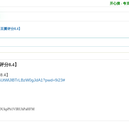
开心搜 - 
瓣评分8.4】
分8.4】
.4】
Y_aUtWlJlBTrLBzW0gJdA1?pwd=9i23#
t/DUkpPb1VIRUhPaHFM