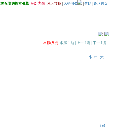
夸克网盘资源搜索引擎
|
积分充值
|
积分转换
|
风格切换
|
帮助
|
论坛首页
举报/反馈
|
收藏主题
|
上一主题
|
下一主题
小
中
大
顶端