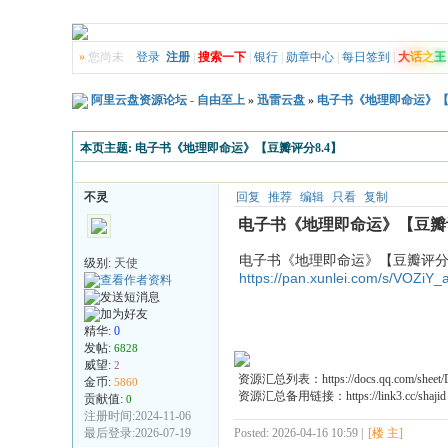
»
您尚未
登录
注册
|
搜索一下
|
银行
|
勋章中心
|
每日签到
|
大
话
之
王
阿里云盘资源论坛 - 自由至上
»
迅雷云盘
»
电子书《地理即命运》【豆
本页主题:
电子书《地理即命运》【豆瓣评分8.4】
不灵
回复
推荐
编辑
只看
复制
电子书《地理即命运》【豆瓣评
电子书《地理即命运》【豆瓣评分8
级别:
天使
https://pan.xunlei.com/s/VOZi
精华:
0
发帖:
6828
威望:
2
资源汇总列表：https://docs.qq.com/shee
金币:
5860
资源汇总备用链接：https://link3.cc/shajid
贡献值:
0
注册时间:2024-11-06
最后登录:2026-07-19
Posted: 2026-04-16 10:59 |
[楼 主]