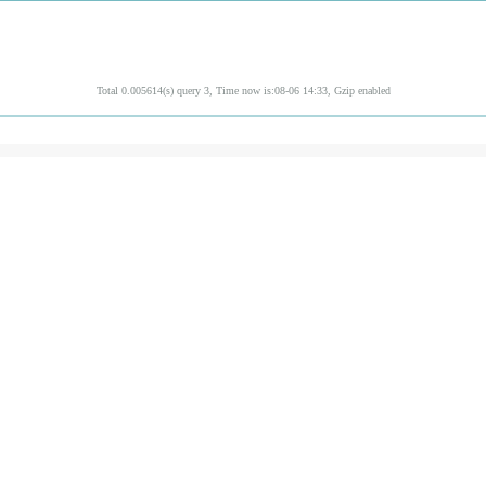
Total 0.005614(s) query 3, Time now is:08-06 14:33, Gzip enabled