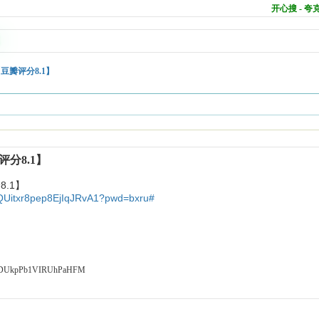
开心搜 - 
瓣评分8.1】
分8.1】
.1】
Y_QUitxr8pep8EjIqJRvA1?pwd=bxru#
t/DUkpPb1VIRUhPaHFM