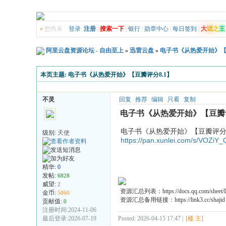
»
您尚未
登录
注册
|
搜索一下
|
银行
|
勋章中心
|
每日签到
|
大
话
之
王
阿里云盘资源论坛 - 自由至上
»
迅雷云盘
»
电子书《从热爱开始》【豆
本页主题:
电子书《从热爱开始》【豆瓣评分8.1】
不灵
回复
推荐
编辑
只看
复制
电子书《从热爱开始》【豆瓣评
电子书《从热爱开始》【豆瓣评分8
级别:
天使
https://pan.xunlei.com/s/VOZi
精华:
0
发帖:
6828
威望:
2
资源汇总列表：https://docs.qq.com/shee
金币:
5860
资源汇总备用链接：https://link3.cc/shajid
贡献值:
0
注册时间:2024-11-06
最后登录:2026-07-19
Posted: 2026-04-15 17:47 |
[楼 主]