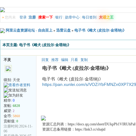
»
您尚未
登录
注册
|
搜索一下
|
银行
|
勋章中心
|
每日签到
|
大
话
之
王
阿里云盘资源论坛 - 自由至上
»
迅雷云盘
»
电子书《雌犬 (皮拉尔·金塔纳)》
本页主题:
电子书《雌犬 (皮拉尔·金塔纳)》
不灵
回复
推荐
编辑
只看
复制
电子书《雌犬 (皮拉尔·金塔纳)》
电子书《雌犬 (皮拉尔·金塔纳)》
级别:
天使
https://pan.xunlei.com/s/VOZiYbFMNZn0XP7X2
精华:
0
发帖:
6828
威望:
2
金币:
5860
贡献值:
0
资源汇总列表：https://docs.qq.com/sheet/DUkpPb1VIRUhP
注册时间:2024-11-
资源汇总备用链接：https://link3.cc/shajid
06
最后登录:2026-07-