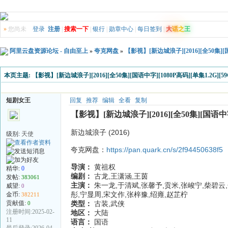
»
您尚未
登录
注册
|
搜索一下
|
银行
|
勋章中心
|
每日签到
|
大
话
之
王
阿里云盘资源论坛 - 自由至上
»
夸克网盘
»
【影视】[新边城浪子][2016][全50集][国语
本页主题:
【影视】[新边城浪子][2016][全50集][国语中字][1080P高码][单集1.2G][59
短剧女王
回复
推荐
编辑
全看
复制
【影视】[新边城浪子][2016][全50集][国语中字][
新边城浪子 (2016)
级别:
天使
夸克网盘：
https://pan.quark.cn/s/2f94450638f5
导演：
黄祖权
精华:
0
编剧：
古龙,王潇涵,王茵
发帖:
383061
主演：
朱一龙,于清斌,张馨予,贡米,张峻宁,柴碧云,
威望:
0
彤,宁显周,宋文作,张梓豫,绍雍,赵芷柠
金币:
382211
贡献值:
类型：
古装,武侠
0
注册时间:2025-02-
地区：
大陆
11
语言：
国语
最后登录:2026-04-