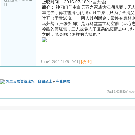
上映时间：
2016-07-18(中国大陆)
11
简介：
神刀门门主白天羽之死成为江湖悬案，无人
年过去，傅红雪满心仇恨回到中原，只为了查清父
叶开（于青斌 饰），两人其利断金，最终令真相
马芳龄（张馨予 饰）是万马堂堂主马空群（邱心
冷酷的傅红雪，三人被卷入了复杂的恋情之中，纠
之时，他会做出怎样的选择呢？
Posted: 2026-04-09 10:04 |
[楼 主]
阿里云盘资源论坛 - 自由至上
»
夸克网盘
Total 0.008382(s) quer