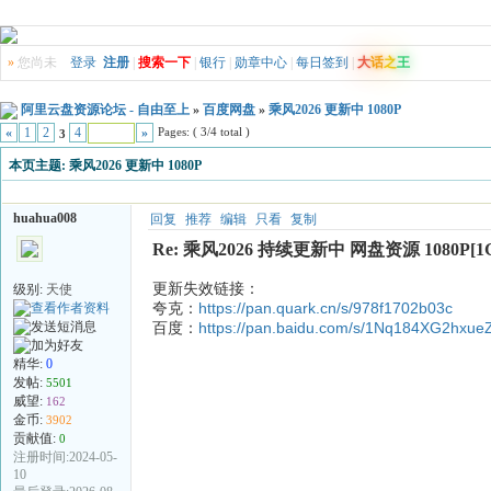
»
您尚未
登录
注册
|
搜索一下
|
银行
|
勋章中心
|
每日签到
|
大
话
之
王
阿里云盘资源论坛 - 自由至上
»
百度网盘
»
乘风2026 更新中 1080P
Pages: ( 3/4 total )
«
1
2
4
»
3
本页主题:
乘风2026 更新中 1080P
huahua008
回复
推荐
编辑
只看
复制
Re: 乘风2026 持续更新中 网盘资源 1080P[1
更新失效链接：
级别:
天使
夸克：
https://pan.quark.cn/s/978f1702b03c
百度：
https://pan.baidu.com/s/1Nq184XG2hx
精华:
0
发帖:
5501
威望:
162
金币:
3902
贡献值:
0
注册时间:2024-05-
10