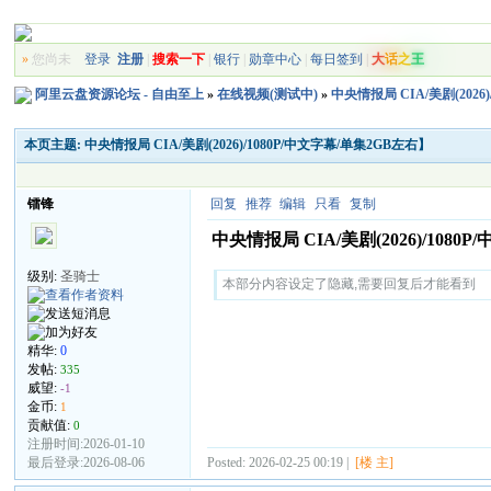
»
您尚未
登录
注册
|
搜索一下
|
银行
|
勋章中心
|
每日签到
|
大
话
之
王
阿里云盘资源论坛 - 自由至上
»
在线视频(测试中)
»
中央情报局 CIA/美剧(2026
本页主题:
中央情报局 CIA/美剧(2026)/1080P/中文字幕/单集2GB左右】
镭锋
回复
推荐
编辑
只看
复制
中央情报局 CIA/美剧(2026)/1080
级别:
圣骑士
本部分内容设定了隐藏,需要回复后才能看到
精华:
0
发帖:
335
威望:
-1
金币:
1
贡献值:
0
注册时间:2026-01-10
最后登录:2026-08-06
Posted: 2026-02-25 00:19 |
[楼 主]