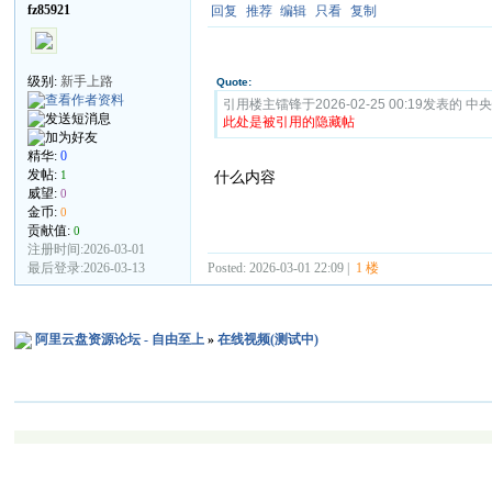
fz85921
回复
推荐
编辑
只看
复制
级别:
新手上路
Quote:
引用楼主镭锋于2026-02-25 00:19发表的 中央
此处是被引用的隐藏帖
精华:
0
发帖:
1
什么内容
威望:
0
金币:
0
贡献值:
0
注册时间:2026-03-01
最后登录:2026-03-13
Posted: 2026-03-01 22:09 |
1 楼
阿里云盘资源论坛 - 自由至上
»
在线视频(测试中)