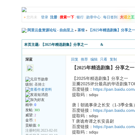
»
您尚未
登录
注册
|
搜索一下
|
银行
|
勋章中心
|
每日签到
|
大
话
之
王
阿里云盘资源论坛 - 自由至上
»
茶馆
»
【2025年精选剧集】分
本页主题:
【2025年精选剧集】分享之一 &
深蓝
回复
推荐
编辑
只看
复制
【2025年精选剧集】分
【2025年精选剧集
豆瓣2025评分最高的华语剧集TOP
级别:
圣骑士
百度链接：
https://pan.baidu.
提取码：sdqu
唐丨朝诡事录之长安（1-3季全集
精华:
0
发帖:
百度链接：
https://pan.baidu.c
303
威望:
2
提取码：sdqu
金币:
1
T 唐诡奇谭之长安县尉
贡献值:
0
百度链接：
https://pan.baidu.
注册时间:2023-02-01
提取码：sdqu