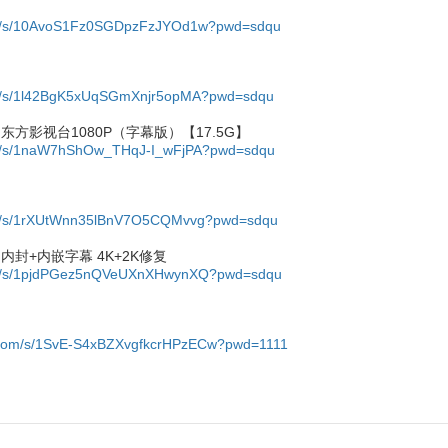
com/s/10AvoS1Fz0SGDpzFzJYOd1w?pwd=sdqu
com/s/1l42BgK5xUqSGmXnjr5opMA?pwd=sdqu
减 东方影视台1080P（字幕版）【17.5G】
com/s/1naW7hShOw_THqJ-I_wFjPA?pwd=sdqu
com/s/1rXUtWnn35lBnV7O5CQMvvg?pwd=sdqu
 内封+内嵌字幕 4K+2K修复
com/s/1pjdPGez5nQVeUXnXHwynXQ?pwd=sdqu
u.com/s/1SvE-S4xBZXvgfkcrHPzECw?pwd=1111