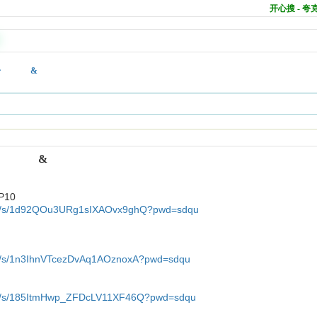
开心搜 - 
享之一 &
享之一 &
】分享之一
10
com/s/1d92QOu3URg1sIXAOvx9ghQ?pwd=sdqu
）
om/s/1n3IhnVTcezDvAq1AOznoxA?pwd=sdqu
com/s/185ItmHwp_ZFDcLV11XF46Q?pwd=sdqu