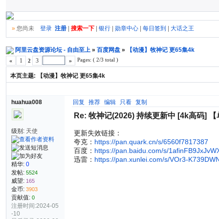
»
您尚未
登录
注册
|
搜索一下
|
银行
|
勋章中心
|
每日签到
|
大话之王
阿里云盘资源论坛 - 自由至上
»
百度网盘
»
【动漫】牧神记 更65集4k
Pages: ( 2/3 total )
«
1
3
»
2
本页主题:
【动漫】牧神记 更65集4k
huahua008
回复
推荐
编辑
只看
复制
Re: 牧神记(2026) 持续更新中 [4k高码] 
级别:
天使
更新失效链接：
夸克：
https://pan.quark.cn/s/6560f7817387
百度：
https://pan.baidu.com/s/1afinFB9JxJ
迅雷：
https://pan.xunlei.com/s/VOr3-K739D
精华:
0
发帖:
5524
威望:
165
金币:
3903
贡献值:
0
注册时间:2024-05
-10