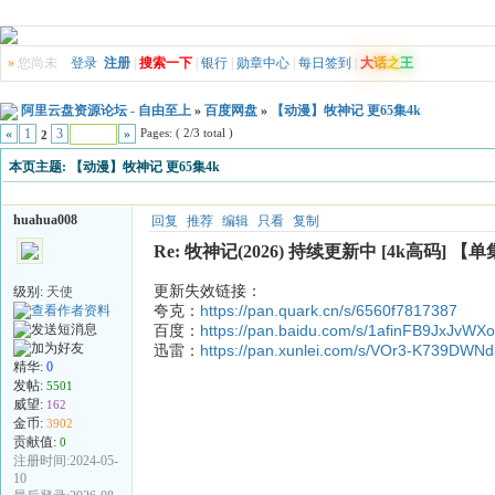
»
您尚未
登录
注册
|
搜索一下
|
银行
|
勋章中心
|
每日签到
|
大
话
之
王
阿里云盘资源论坛 - 自由至上
»
百度网盘
»
【动漫】牧神记 更65集4k
Pages: ( 2/3 total )
«
1
3
»
2
本页主题:
【动漫】牧神记 更65集4k
huahua008
回复
推荐
编辑
只看
复制
Re: 牧神记(2026) 持续更新中 [4k高码] 【单
更新失效链接：
级别:
天使
夸克：
https://pan.quark.cn/s/6560f7817387
百度：
https://pan.baidu.com/s/1afinFB9JxJv
迅雷：
https://pan.xunlei.com/s/VOr3-K739DW
精华:
0
发帖:
5501
威望:
162
金币:
3902
贡献值:
0
注册时间:2024-05-
10