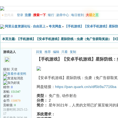
»
您尚未
登录
注册
|
搜索一下
|
银行
|
勋章中心
|
每日签到
|
大
话
之
王
阿里云盘资源论坛 - 自由至上
»
夸克网盘
»
【手机游戏】【安卓手机游戏】星际防
本页主题:
【手机游戏】【安卓手机游戏】星际防线：虫袭（免广告获取奖励）【0
游戏达人
回复
推荐
编辑
只看
复制
【手机游戏】【安卓手机游戏】星际防线：
级别:
天使
【安卓手机游戏】星际防线：虫袭（免广告获取奖励
网盘链接：
https://pan.quark.cn/s/df5b9a7716ba
精华:
0
发帖:
151347
类型：
免广告, 动作射击
威望:
0
分类：
2
金币:
150879
简介：
星年3021年，人类的文明已扩展至银河的
贡献值:
0
注册时间:2025-12-
17
系统需求：
最后登录:2026-08-