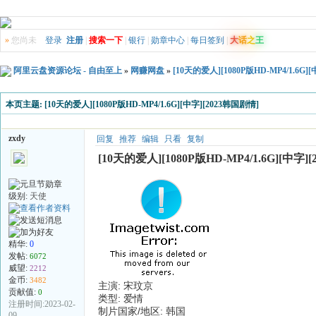
»
您尚未
登录
注册
|
搜索一下
|
银行
|
勋章中心
|
每日签到
|
大
话
之
王
阿里云盘资源论坛 - 自由至上
»
网赚网盘
»
[10天的爱人][1080P版HD-MP4/1.6G]
本页主题:
[10天的爱人][1080P版HD-MP4/1.6G][中字][2023韩国剧情]
zxdy
回复
推荐
编辑
只看
复制
[10天的爱人][1080P版HD-MP4/1.6G][中字]
级别:
天使
精华:
0
发帖:
6072
威望:
2212
金币:
3482
主演: 宋玟京
贡献值:
0
类型: 爱情
注册时间:2023-02-
制片国家/地区: 韩国
09