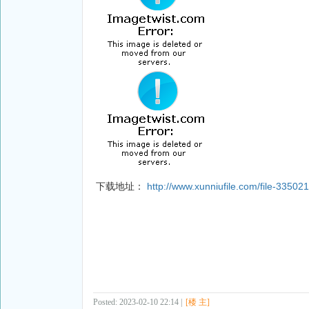
下载地址：
http://www.xunniufile.com/file-33502
Posted: 2023-02-10 22:14 |
[楼 主]