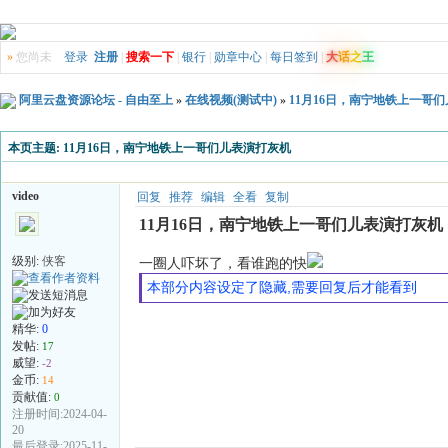
»
您尚未
登录
注册
|
搜索一下
|
银行
|
勋章中心
|
每日签到
|
大
话
之
王
阿里云盘资源论坛 - 自由至上
»
在线视频(测试中)
»
11月16日，南宁地铁上一哥
本页主题:
11月16日，南宁地铁上一哥们儿表演打灰机
video
回复
推荐
编辑
全看
复制
11月16日，南宁地铁上一哥们儿表演打灰机
级别:
侠客
一圈人吓坏了，看谁跑的快
本部分内容设定了隐藏,需要回复后才能看到
精华:
0
发帖:
17
威望:
-2
金币:
14
贡献值:
0
注册时间:2024-04-
20
最后登录:2025-11-