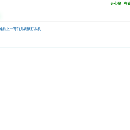
开心搜 - 
宁地铁上一哥们儿表演打灰机