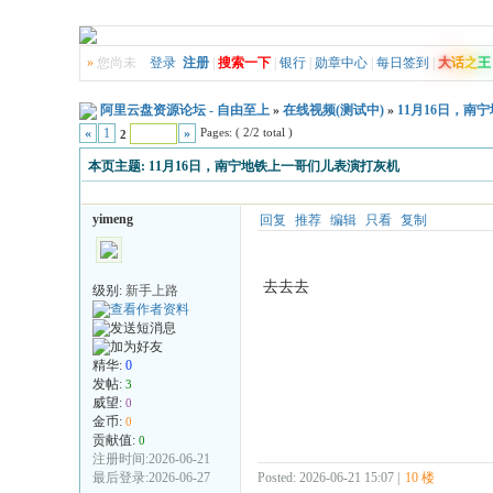
»
您尚未
登录
注册
|
搜索一下
|
银行
|
勋章中心
|
每日签到
|
大
话
之
王
阿里云盘资源论坛 - 自由至上
»
在线视频(测试中)
»
11月16日，南
Pages: ( 2/2 total )
«
1
»
2
本页主题:
11月16日，南宁地铁上一哥们儿表演打灰机
yimeng
回复
推荐
编辑
只看
复制
去去去
级别:
新手上路
精华:
0
发帖:
3
威望:
0
金币:
0
贡献值:
0
注册时间:2026-06-21
最后登录:2026-06-27
Posted: 2026-06-21 15:07 |
10 楼