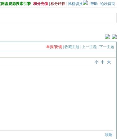
夸克网盘资源搜索引擎
|
积分充值
|
积分转换
|
风格切换
|
帮助
|
论坛首页
举报/反馈
|
收藏主题
|
上一主题
|
下一主题
小
中
大
顶端