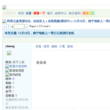
»
您尚未
登录
注册
|
搜索一下
|
银行
|
勋章中心
|
每日签到
|
大
话
之
王
阿里云盘资源论坛 - 自由至上
»
在线视频(测试中)
»
11月16日，南宁地铁上一
Pages: ( 2/2 total )
«
1
»
2
本页主题:
11月16日，南宁地铁上一哥们儿表演打灰机
yimeng
回复
推荐
编辑
只看
复制
级别:
新手上路
去去去
精华:
0
发帖:
3
威望:
0
金币:
0
贡献值:
0
注册时间:2026-06-
21
最后登录:2026-06-