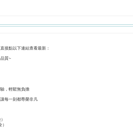
以直接點以下連結查看最新：
品質~
體驗，輕鬆無負擔
，讓每一刻都尊榮非凡
快）
安全）