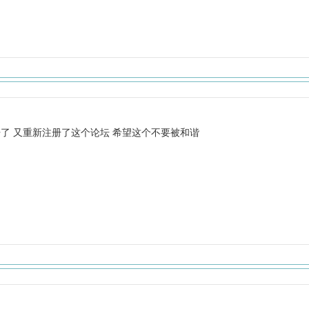
了 又重新注册了这个论坛 希望这个不要被和谐