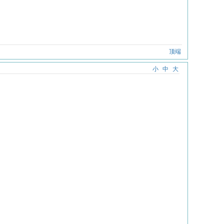
顶端
小
中
大