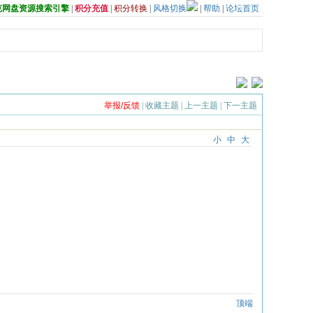
夸克网盘资源搜索引擎
|
积分充值
|
积分转换
|
风格切换
|
帮助
|
论坛首页
举报/反馈
|
收藏主题
|
上一主题
|
下一主题
小
中
大
顶端