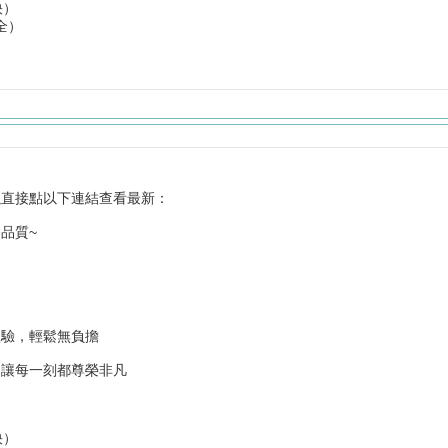
快）
安全）
以直接點以下連結查看最新：
品質~
體驗，輕鬆無負擔
，讓每一刻都尊榮非凡
快）