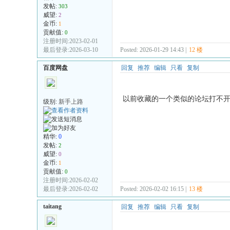
发帖:
303
威望:
2
金币:
1
贡献值:
0
注册时间:2023-02-01
最后登录:2026-03-10
Posted: 2026-01-29 14:43 |
12 楼
百度网盘
回复
推荐
编辑
只看
复制
以前收藏的一个类似的论坛打不开
级别:
新手上路
精华:
0
发帖:
2
威望:
0
金币:
1
贡献值:
0
注册时间:2026-02-02
最后登录:2026-02-02
Posted: 2026-02-02 16:15 |
13 楼
taitang
回复
推荐
编辑
只看
复制