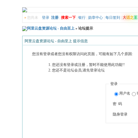
»
您尚未
登录
注册
|
搜索一下
|
银行
|
勋章中心
|
每日签到
|
大
话
之
王
阿里云盘资源论坛 - 自由至上
» 论坛提示
阿里云盘资源论坛 - 自由至上 提示信息
您没有登录或者您没有权限访问此页面，可能有如下几个原因:
您还没有登录或注册，暂时不能使用此功能!!
您还不是论坛会员,请先登录论坛
登录
用户名
密 码
隐身登录