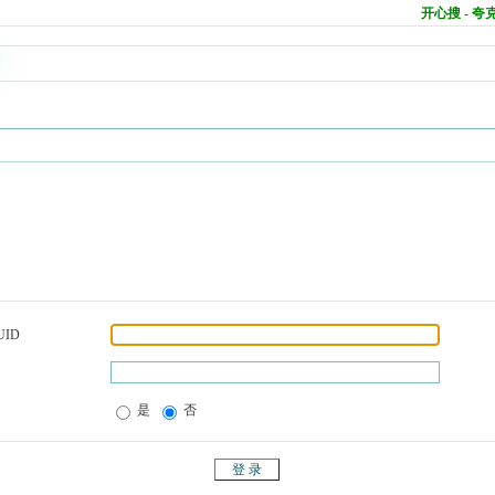
开心搜 - 
UID
是
否