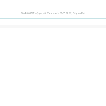
Total 0.002281(s) query 0, Time now is:08-09 00:12, Gzip enabled