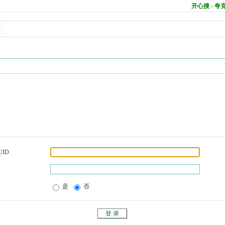
开心搜 - 
UID
是
否