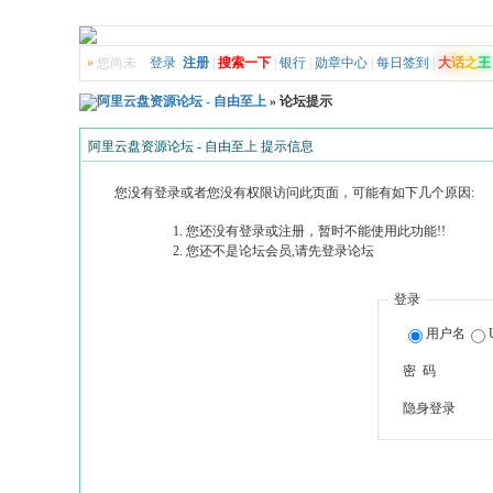
»
您尚未
登录
注册
|
搜索一下
|
银行
|
勋章中心
|
每日签到
|
大
话
之
王
阿里云盘资源论坛 - 自由至上
» 论坛提示
阿里云盘资源论坛 - 自由至上 提示信息
您没有登录或者您没有权限访问此页面，可能有如下几个原因:
您还没有登录或注册，暂时不能使用此功能!!
您还不是论坛会员,请先登录论坛
登录
用户名
密 码
隐身登录